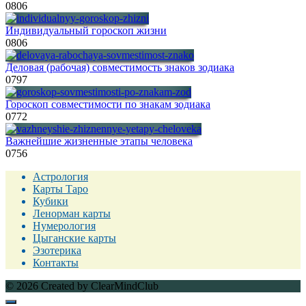
0
806
Индивидуальный гороскоп жизни
0
806
Деловая (рабочая) совместимость знаков зодиака
0
797
Гороскоп совместимости по знакам зодиака
0
772
Важнейшие жизненные этапы человека
0
756
Астрология
Карты Таро
Кубики
Ленорман карты
Нумерология
Цыганские карты
Эзотерика
Контакты
© 2026 Created by ClearMindClub