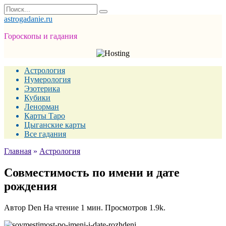
Перейти
Search
к
for:
astrogadanie.ru
содержанию
Гороскопы и гадания
Астрология
Нумерология
Эзотерика
Кубики
Ленорман
Карты Таро
Цыганские карты
Все гадания
Главная
»
Астрология
Совместимость по имени и дате
рождения
Автор
Den
На чтение
1 мин.
Просмотров
1.9k.