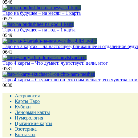
0
546
Таро на будущее – на месяц – 1 карта
0
527
Таро на будущее – на год – 1 карта
0
549
Таро на 3 картах – на настоящее, ближайшее и отдаленное буду
0
641
Таро 4 карты – Что думает, чувтствует, цели, итог
0
581
Таро 4 карты – Скучает ли он, что нам мешает, его чувства ко 
0
630
Астрология
Карты Таро
Кубики
Ленорман карты
Нумерология
Цыганские карты
Эзотерика
Контакты