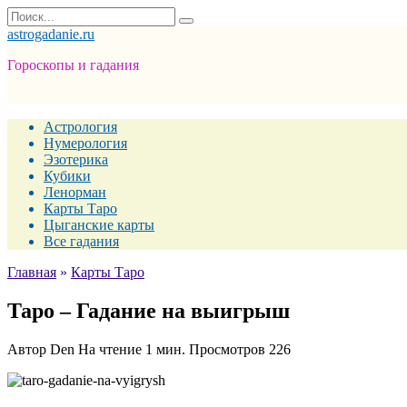
Перейти
Search
к
for:
astrogadanie.ru
содержанию
Гороскопы и гадания
Астрология
Нумерология
Эзотерика
Кубики
Ленорман
Карты Таро
Цыганские карты
Все гадания
Главная
»
Карты Таро
Таро – Гадание на выигрыш
Автор
Den
На чтение
1 мин.
Просмотров
226