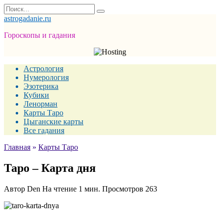
Перейти
Search
к
for:
astrogadanie.ru
содержанию
Гороскопы и гадания
Астрология
Нумерология
Эзотерика
Кубики
Ленорман
Карты Таро
Цыганские карты
Все гадания
Главная
»
Карты Таро
Таро – Карта дня
Автор
Den
На чтение
1 мин.
Просмотров
263