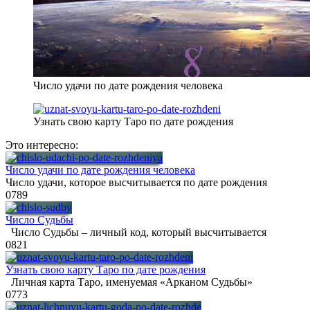
Число удачи по дате рождения человека
Узнать свою карту Таро по дате рождения
Это интересно:
Число удачи по дате рождения человека
Число удачи, которое высчитывается по дате рождения
0
789
Число Судьбы
Число Судьбы – личный код, который высчитывается
0
821
Узнать свою карту Таро по дате рождения
Личная карта Таро, именуемая «Арканом Судьбы»
0
773