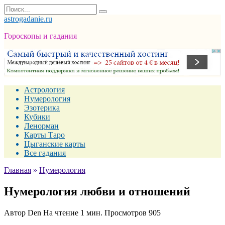
Перейти
Search
к
for:
astrogadanie.ru
содержанию
Гороскопы и гадания
Астрология
Нумерология
Эзотерика
Кубики
Ленорман
Карты Таро
Цыганские карты
Все гадания
Главная
»
Нумерология
Нумерология любви и отношений
Автор
Den
На чтение
1 мин.
Просмотров
905