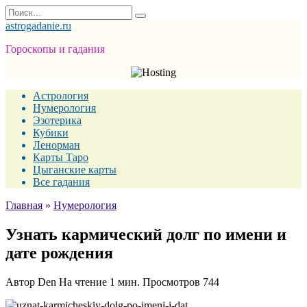
Перейти
Search
к
for:
astrogadanie.ru
содержанию
Гороскопы и гадания
Астрология
Нумерология
Эзотерика
Кубики
Ленорман
Карты Таро
Цыганские карты
Все гадания
Главная
»
Нумерология
Узнать кармический долг по имени и
дате рождения
Автор
Den
На чтение
1 мин.
Просмотров
744